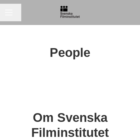
KARRIÄRMENY
Dela sidan
People
Om Svenska
Filminstitutet